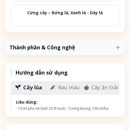
Cứng cây – Đứng lá, Xanh lá - Dày lá
Thành phần & Công nghệ
Thành phần đăng ký:
Hướng dẫn sử dụng
Bo (B)
2.000 ppm
pH (H₂O)
5
Cây lúa
Rau màu
Cây ăn trái
Độ ẩm (dạng rắn)
1%
Liều dùng:
Tỷ trọng (dạng lỏng)
1,1
- 10 ml pha với bình 25 lít nước - Tương đương: 100 ml/ha